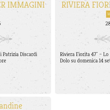
ER IMMAGINI
RIVIERA FIO
M
5
2
i Patrizia Discardi
Riviera Fiorita 47^ – L
bre
Dolo su domenica 14 
candine