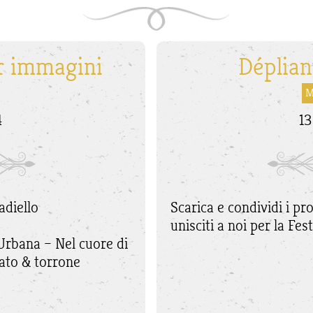
er immagini
Déplian
M
4
13
adiello
Scarica e condividi i pr
unisciti a noi per la Fe
 Urbana – Nel cuore di
ato & torrone