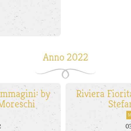
Anno 2022
 immagini: by
Riviera Fiori
 Moreschi
Stefa
M
2
03