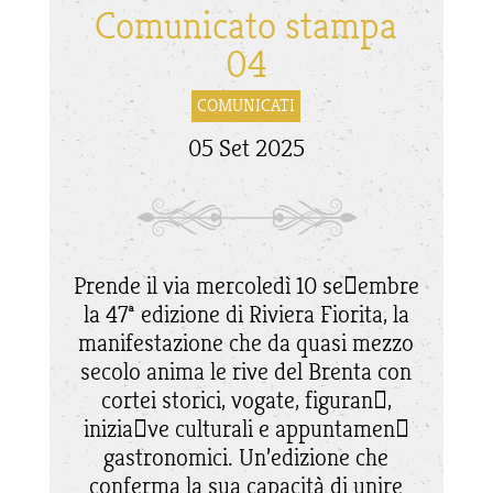
Comunicato stampa
04
COMUNICATI
05 Set 2025
Prende il via mercoledì 10 se􀆩embre
la 47ª edizione di Riviera Fiorita, la
manifestazione che da quasi mezzo
secolo anima le rive del Brenta con
cortei storici, vogate, figuran􀆟,
inizia􀆟ve culturali e appuntamen􀆟
gastronomici. Un’edizione che
conferma la sua capacità di unire