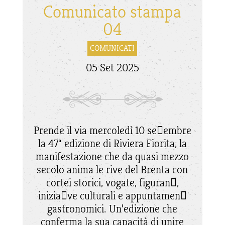
Comunicato stampa
04
COMUNICATI
05 Set 2025
Prende il via mercoledì 10 se􀆩embre
la 47ª edizione di Riviera Fiorita, la
manifestazione che da quasi mezzo
secolo anima le rive del Brenta con
cortei storici, vogate, figuran􀆟,
inizia􀆟ve culturali e appuntamen􀆟
gastronomici. Un’edizione che
conferma la sua capacità di unire