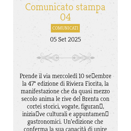
Comunicato stampa
04
COMUNICATI
05 Set 2025
Prende il via mercoledì 10 se􀆩embre
la 47ª edizione di Riviera Fiorita, la
manifestazione che da quasi mezzo
secolo anima le rive del Brenta con
cortei storici, vogate, figuran􀆟,
inizia􀆟ve culturali e appuntamen􀆟
gastronomici. Un’edizione che
conferma la sua capacità di unire