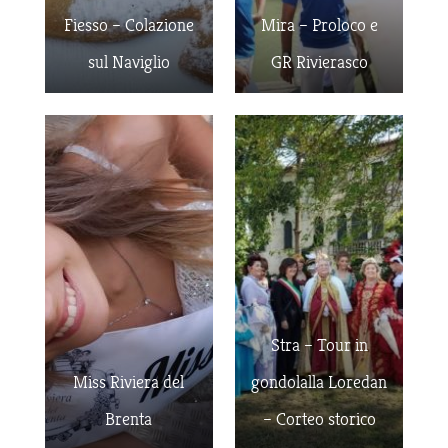
Fiesso – Colazione
Mira – Proloco e
sul Naviglio
GR Rivierasco
Stra – Tour in
Miss Riviera del
gondolalla Loredan
Brenta
– Corteo storico