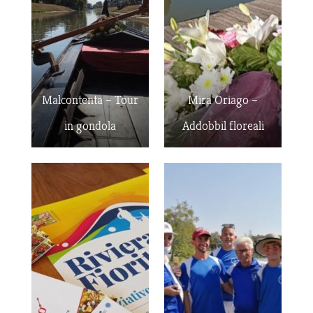
Malcontenta – Tour
Mira Oriago –
in gondola
Addobbil floreali